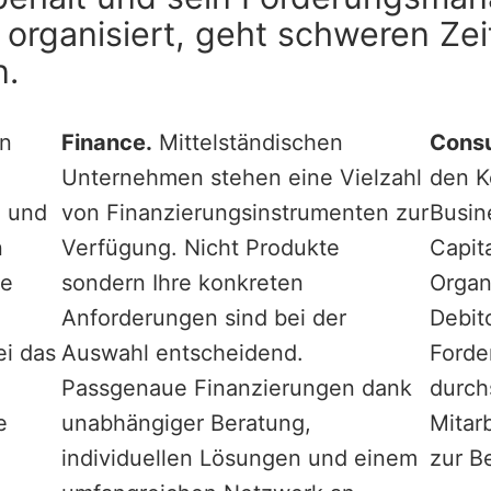
t organisiert, geht schweren Ze
n.
en
Finance.
Mittelständischen
Consu
Unternehmen stehen eine Vielzahl
den K
n und
von Finanzierungsinstrumenten zur
Busin
n
Verfügung. Nicht Produkte
Capit
ie
sondern Ihre konkreten
Organ
Anforderungen sind bei der
Debit
ei das
Auswahl entscheidend.
Forde
Passgenaue Finanzierungen dank
durch
e
unabhängiger Beratung,
Mitar
individuellen Lösungen und einem
zur B