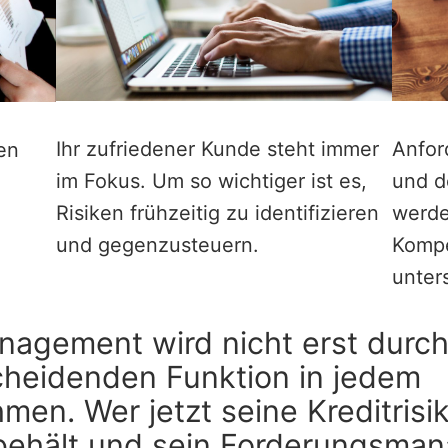
Ihr zufriedener Kunde steht immer
Anfor
gen
im Fokus. Um so wichtiger ist es,
und d
Risiken frühzeitig zu identifizieren
werde
und gegenzusteuern.
Kompe
unter
nagement wird nicht erst durc
cheidenden Funktion in jedem
men. Wer jetzt seine Kreditrisi
 behält und sein Forderungsma