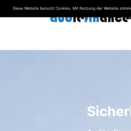
Zum
Diese Website benutzt Cookies. Mit Nutzung der Website stimmen
Inhalt
audit-finance-consulting
springen
audit-finance-c
Sicher