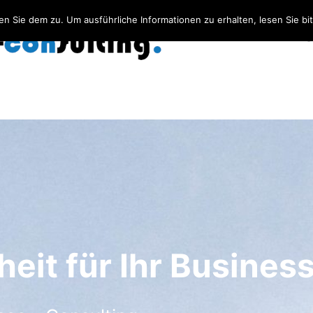
 Sie dem zu. Um ausführliche Informationen zu erhalten, lesen Sie bi
Startseite
Leistun
onsulting
heit für Ihr Business